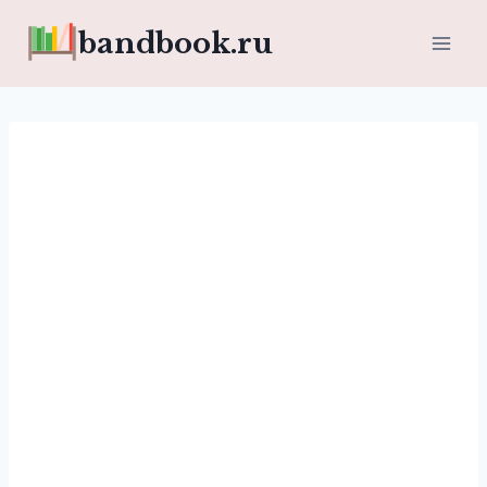
Перейти
bandbook.ru
к
содержимому