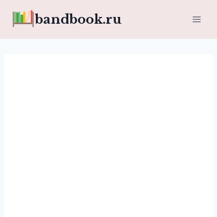
Перейти
bandbook.ru
к
содержимому