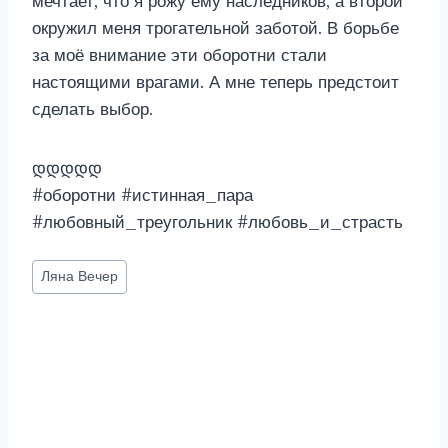
мечтает, что я рожу ему наследников, а второй
окружил меня трогательной заботой. В борьбе
за моё внимание эти оборотни стали
настоящими врагами. А мне теперь предстоит
сделать выбор.
დდდდდ
#оборотни #истинная_пара
#любовный_треугольник #любовь_и_страсть
Метки
Ляна Вечер
записи: