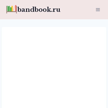
Перейти
bandbook.ru
к
содержимому