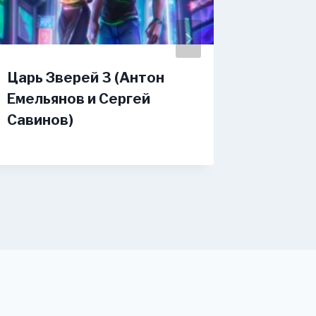
Царь Зверей 3 (Антон
Смертн
Емельянов и Сергей
Валевс
Савинов)
(Васил