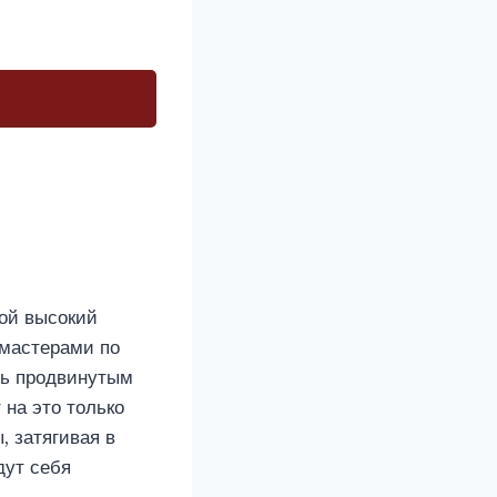
бой высокий
 мастерами по
ть продвинутым
 на это только
 затягивая в
дут себя