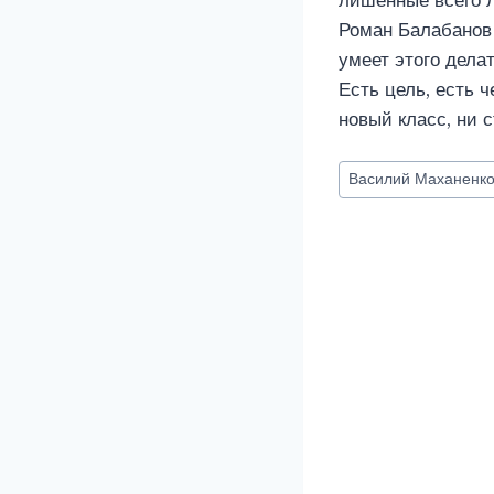
лишенные всего 
Роман Балабанов 
умеет этого дела
Есть цель, есть ч
новый класс, ни с
Метки
Василий Маханенк
записи: