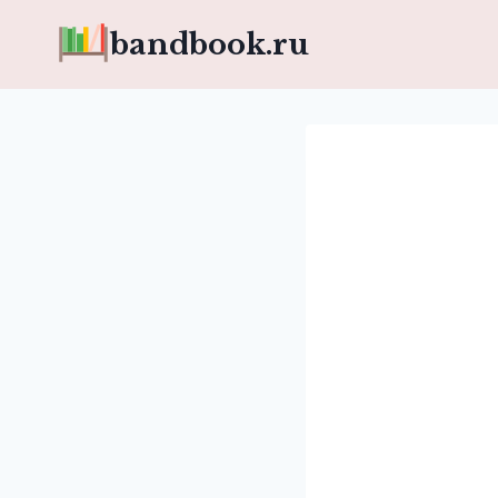
Перейти
bandbook.ru
к
содержимому