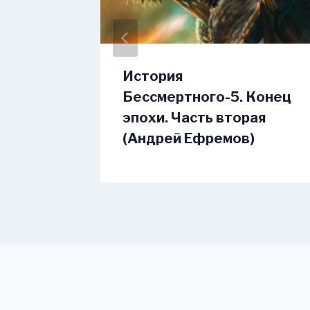
10.
История
нтон
Бессмертного-5. Конец
ей
эпохи. Часть вторая
(Андрей Ефремов)