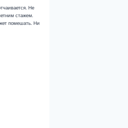
отчаивается. Не
летним стажем.
ожет помешать. Ни