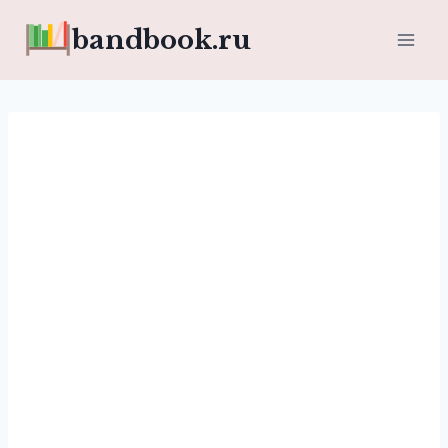
Перейти
bandbook.ru
к
содержимому