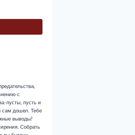
предательства,
внению с
а-пусты, пусть и
ы сам дошел. Тебе
ужные выводы?
мирения. Собрать