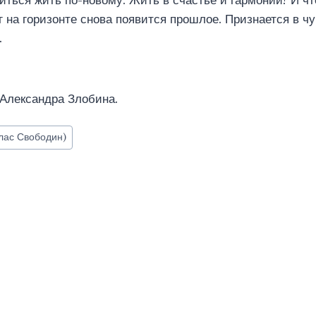
читься жить по-новому. Жить в счастье и гармонии? И ч
г на горизонте снова появится прошлое. Признается в чу
.
 Александра Злобина.
лас Свободин)