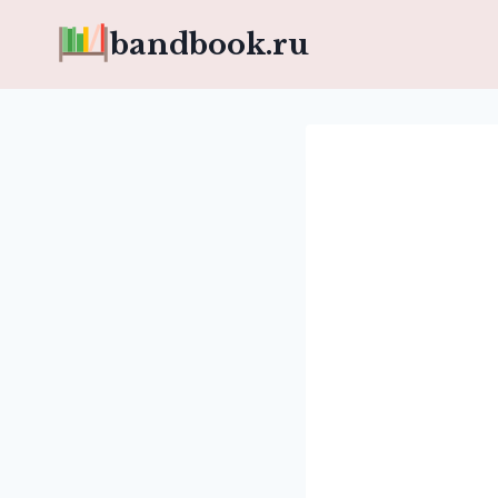
Перейти
bandbook.ru
к
содержимому