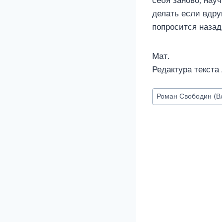
себя заново, нау
делать если вдру
попросится назад
Мат.
Редактура текста
Метки
Роман Свободин (В
записи: