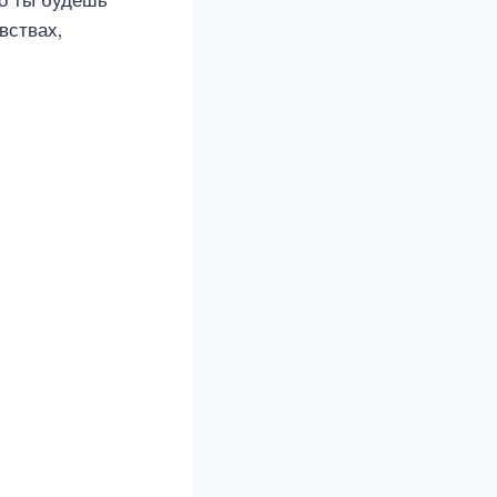
то ты будешь
вствах,