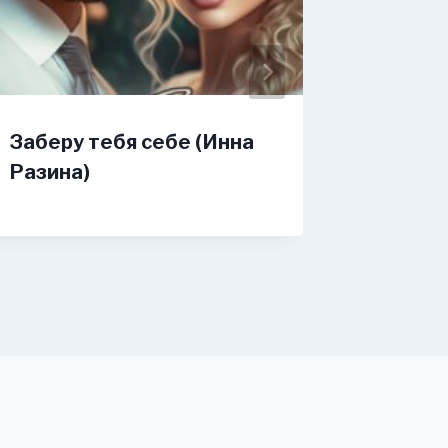
Заберу тебя себе (Инна
В объя
Разина)
Любой 
Прекра