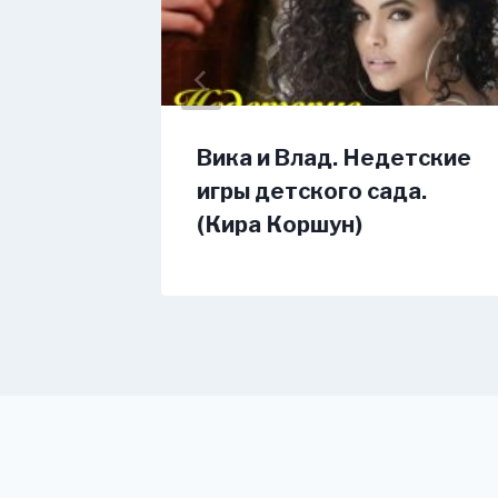
д
Вика и Влад. Недетские
)
игры детского сада.
(Кира Коршун)