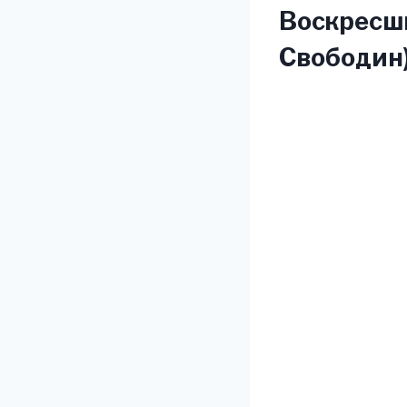
Воскресши
Свободин)