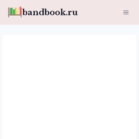
Перейти
bandbook.ru
к
содержимому