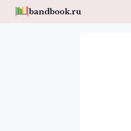
Перейти
bandbook.ru
к
содержимому