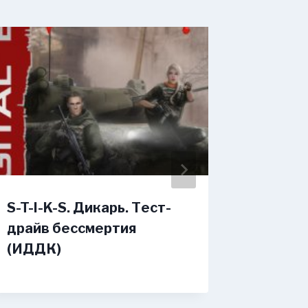
S-T-I-K-S. Дикарь. Тест-
Тень д
драйв бессмертия
Стогне
(ИДДК)