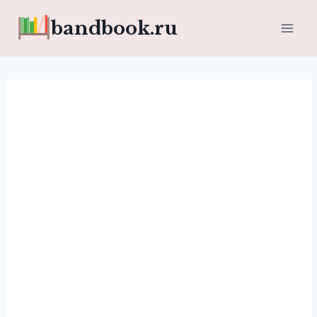
Перейти
bandbook.ru
к
содержимому