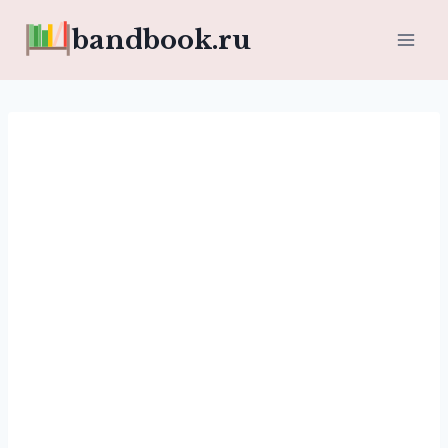
Перейти
bandbook.ru
к
содержимому