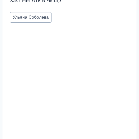
ХЭ!! НЕГАТИВ ЧИЩУ!
Метки
Ульяна Соболева
записи: