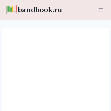
Перейти
bandbook.ru
к
содержимому