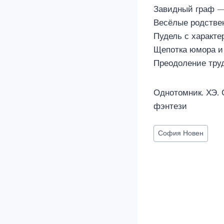
Завидный граф —
Весёлые родстве
Пудель с характе
Щепотка юмора и
Преодоление тру
Однотомник. ХЭ. 
фэнтези
Метки
София Новен
записи: