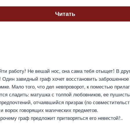
Читать
йти работу? Не вешай нос, она сама тебя отыщет! В дру
! Один завидный граф хочет восстановить заброшенное
омке. Мало того, что дел невпроворот, к поместью прила
тся сладить: матушка с толпой любовников, ее пушист
предпочтений, отчаявшийся призрак (по совместительс
 и ворох говорящих магических предметов.
прочему граф предложит притворяться его невестой?..