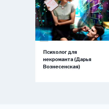
од.
Психолог для
Савас
некроманта (Дарья
Вознесенская)