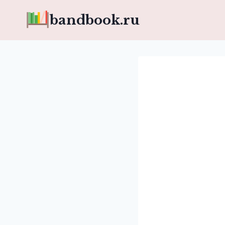
Перейти
bandbook.ru
к
содержимому