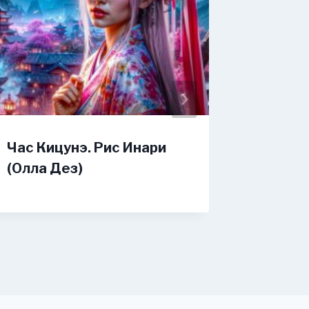
Час Кицунэ. Рис Инари
Попаст
(Олла Дез)