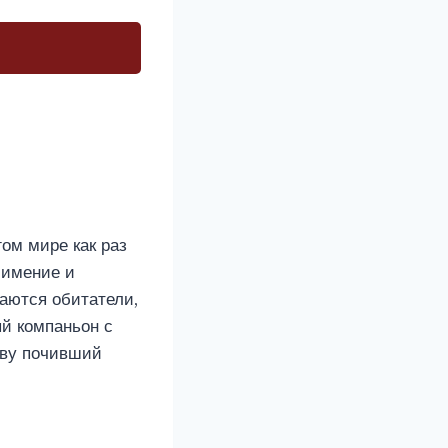
гом мире как раз
 имение и
гаются обитатели,
ый компаньон с
тву почивший