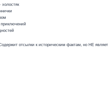
 холостяк
ннички
ром
 приключений
дностей
Содержит отсылки к историческим фактам, но НЕ являе