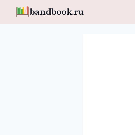
Перейти
bandbook.ru
к
содержимому