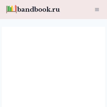
Перейти
bandbook.ru
к
содержимому