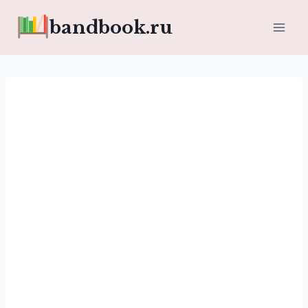
Перейти
bandbook.ru
к
содержимому