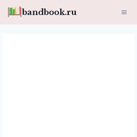
Перейти
bandbook.ru
к
содержимому