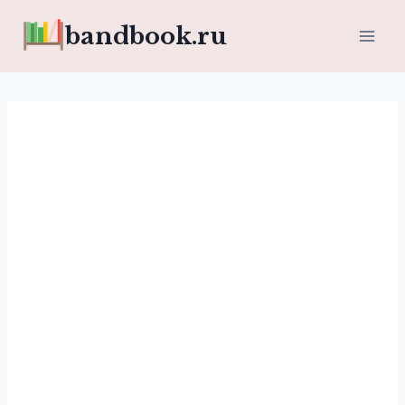
Перейти
bandbook.ru
к
содержимому