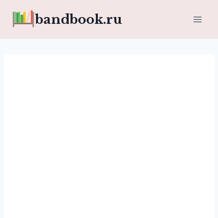
Перейти
bandbook.ru
к
содержимому