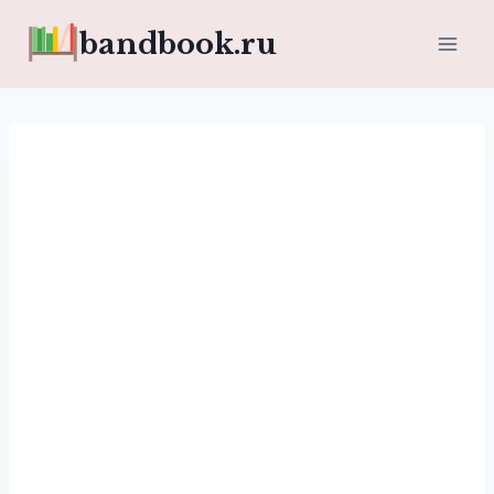
Перейти
bandbook.ru
к
содержимому