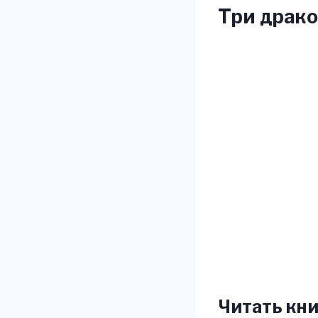
Три драко
Читать кни