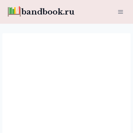
Перейти
bandbook.ru
к
содержимому