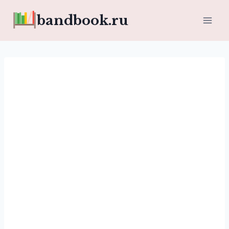
Перейти
bandbook.ru
к
содержимому