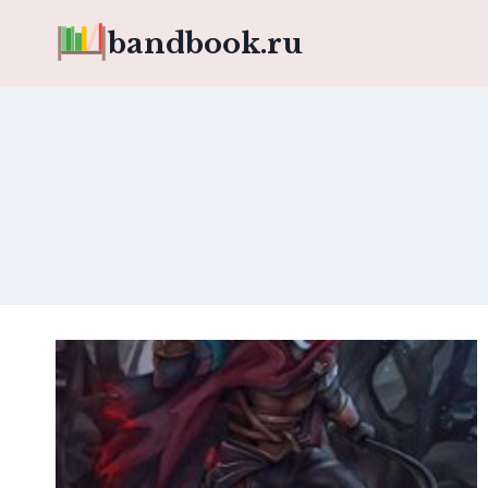
Перейти
bandbook.ru
к
содержимому