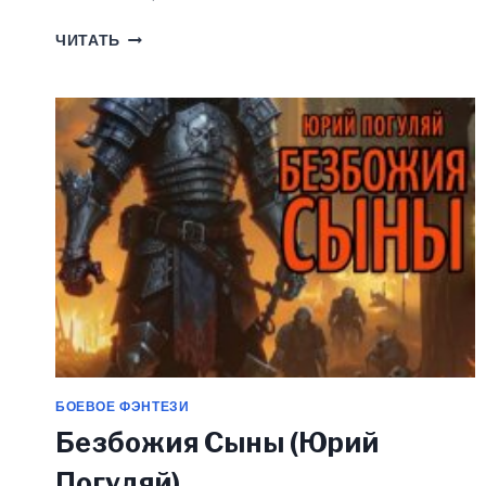
ШУТ
ЧИТАТЬ
ИЗ
БЕРГХЕЙМА.
КНИГА
ПЕРВАЯ.
ВЫВОДОК
(ЮРИЙ
ПОГУЛЯЙ)
БОЕВОЕ ФЭНТЕЗИ
Безбожия Сыны (Юрий
Погуляй)