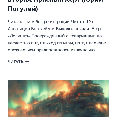
Погуляй)
Читать книгу без регистрации Читать 12+
Аннотация Бергхейм и Выводок позади. Егор
«Лолушко» Полерожденный с товарищами по
несчастью ищут выход из игры, но тут все еще
сложнее, чем предполагалось изначально.
ШУТ
ЧИТАТЬ
ИЗ
БЕРГХЕЙМА.
КНИГА
ВТОРАЯ.
КРАСНЫЙ
ХЁРГ
(ЮРИЙ
ПОГУЛЯЙ)