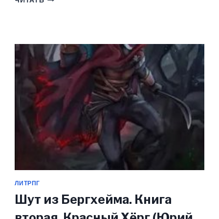
ЧИТАТЬ
КНИГА
1
(ЮРИЙ
ПОГУЛЯЙ)
ЛИТРПГ
Шут из Бергхейма. Книга
вторая. Красный Хёрг (Юрий