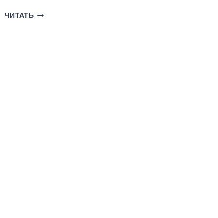
ШУТ
ЧИТАТЬ
ИЗ
БЕРГХЕЙМА.
КНИГА
ТРЕТЬЯ.
СЛУГИ
ЕМАННУИЛА
(ЮРИЙ
ПОГУЛЯЙ)