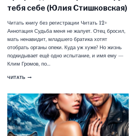
тебя себе (Юлия Стишковская)
Читать книгу без регистрации Читать 12+
Аннотация Судьба меня не жалует. Отец бросил,
мать ненавидит, младшего братика хотят
отобрать органы опеки. Куда уж хуже? Но жизнь
подкидывает ещё одно испытание, и имя ему —
Клим Громов, по…
ТРОФЕЙ
ЧИТАТЬ
ДЛЯ
МАЖОРА.
Я
ЗАБЕРУ
ТЕБЯ
СЕБЕ
(ЮЛИЯ
СТИШКОВСКАЯ)