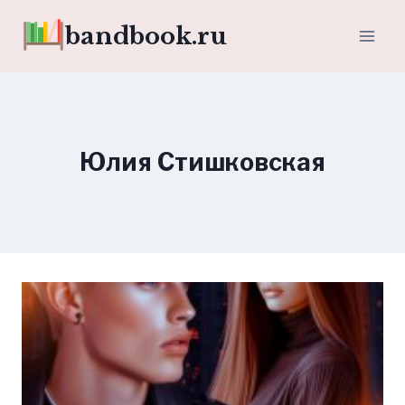
Перейти
bandbook.ru
к
содержимому
Юлия Стишковская