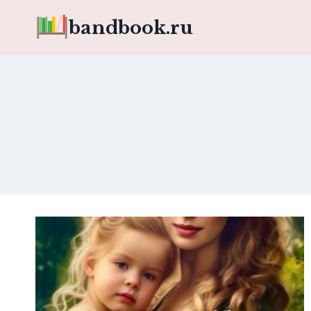
Перейти
bandbook.ru
к
содержимому