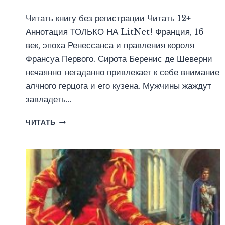
Читать книгу без регистрации Читать 12+
Аннотация ТОЛЬКО НА LitNet! Франция, 16
век, эпоха Ренессанса и правления короля
Франсуа Первого. Сирота Беренис де Шеверни
нечаянно-негаданно привлекает к себе внимание
алчного герцога и его кузена. Мужчины жаждут
завладеть…
МИР,
ЧИТАТЬ
ПОДАРЕННЫЙ
ТОБОЙ
(ЮЛИЯ
ЛЬВОФФ)