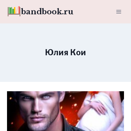
Перейти
bandbook.ru
к
содержимому
Юлия Кои