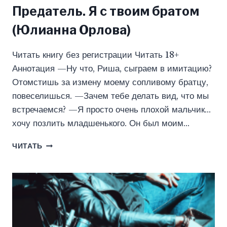
Предатель. Я с твоим братом
(Юлианна Орлова)
Читать книгу без регистрации Читать 18+
Аннотация —Ну что, Риша, сыграем в имитацию?
Отомстишь за измену моему сопливому братцу,
повеселишься. —Зачем тебе делать вид, что мы
встречаемся? —Я просто очень плохой мальчик…
хочу позлить младшенького. Он был моим…
ПРЕДАТЕЛЬ.
ЧИТАТЬ
Я
С
ТВОИМ
БРАТОМ
(ЮЛИАННА
ОРЛОВА)