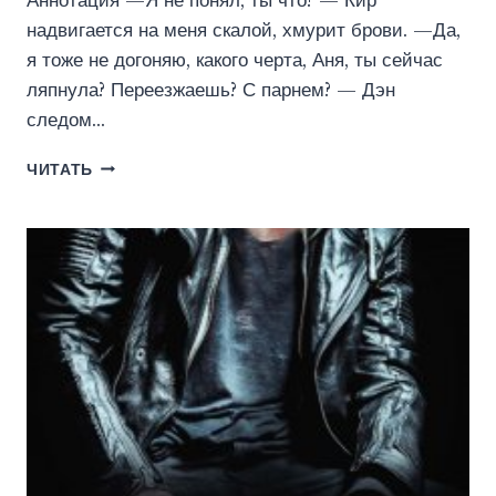
Аннотация —Я не понял, ты что? — Кир
надвигается на меня скалой, хмурит брови. —Да,
я тоже не догоняю, какого черта, Аня, ты сейчас
ляпнула? Переезжаешь? С парнем? — Дэн
следом…
ДРУЖБА
ЧИТАТЬ
НА
ТРОИХ
(ЮЛИАННА
ОРЛОВА)