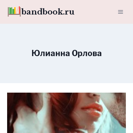
Перейти
bandbook.ru
к
содержимому
Юлианна Орлова