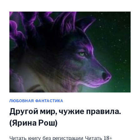
ПАРА?
А
ЭТО
МНЕ
РЕШАТЬ.
(ЯРИНА
РОШ)
ЛЮБОВНАЯ ФАНТАСТИКА
Другой мир, чужие правила.
(Ярина Рош)
Читать книгу без регистрации Читать 18+