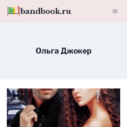
Перейти
bandbook.ru
к
содержимому
Ольга Джокер