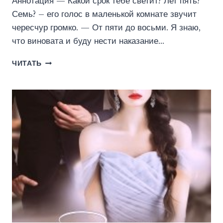
Аннотация — Какой срок тебе светит? Лет пять?
Семь? – его голос в маленькой комнате звучит
чересчур громко. — От пяти до восьми. Я знаю,
что виновата и буду нести наказание…
ЗАМУЖ
ЧИТАТЬ
ПО
ПРИНУЖДЕНИЮ
(ОЛЬГА
ДЖОКЕР)