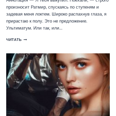
Аннотация — Я тебя выкупил. Поехали, — строго
произносит Ратмир, спускаясь по ступеням и
задевая меня локтем. Широко распахнув глаза, я
прирастаю к полу. Это не предложение.
Ультиматум. Или так, или…
БЕЗ
ЧИТАТЬ
ПРИНЦИПОВ
(ОЛЬГА
ДЖОКЕР)