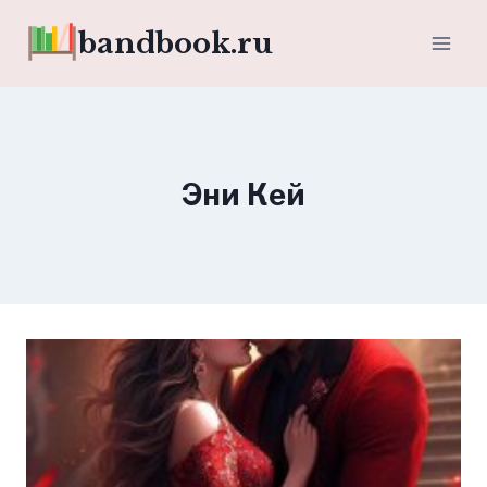
Перейти
bandbook.ru
к
содержимому
Эни Кей