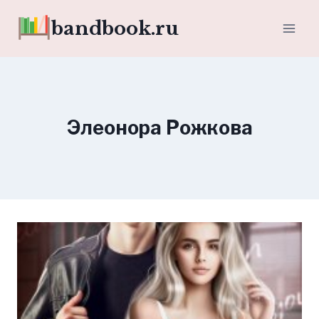
Перейти
bandbook.ru
к
содержимому
Элеонора Рожкова