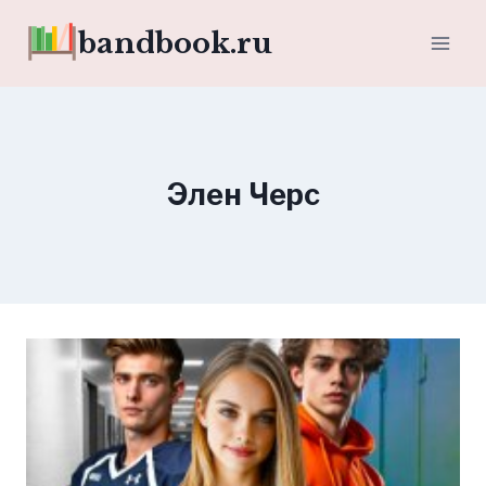
Перейти
bandbook.ru
к
содержимому
Элен Черс