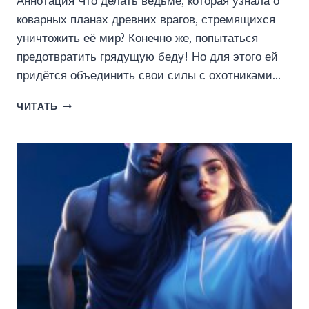
Аннотация Что делать ведьме, которая узнала о
коварных планах древних врагов, стремящихся
уничтожить её мир? Конечно же, попытаться
предотвратить грядущую беду! Но для этого ей
придётся объединить свои силы с охотниками…
ХРОНИКИ
ЧИТАТЬ
ВЕДЬМЫ.
ТОМ
1.
ВЛАДЫКА
ЗЕМЛИ
(ЭЛЕН
ЧЕРС)