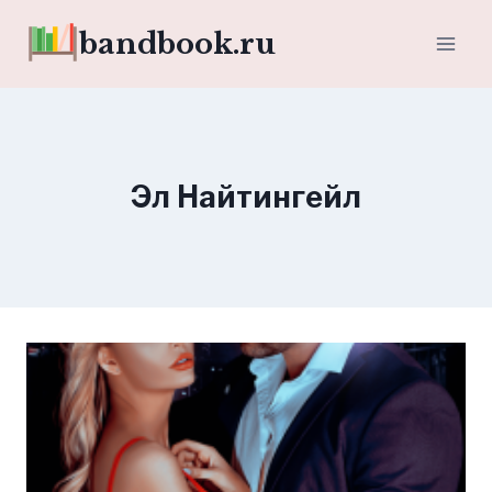
Перейти
bandbook.ru
к
содержимому
Эл Найтингейл