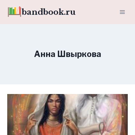
Перейти
bandbook.ru
к
содержимому
Анна Швыркова