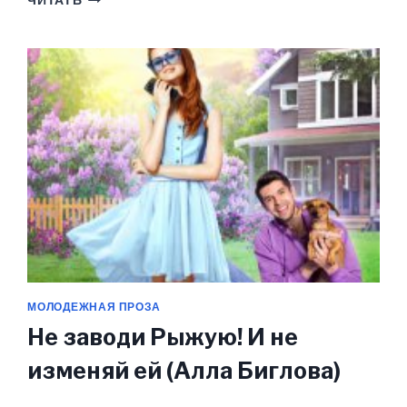
ЧИТАТЬ
Я
ИДУ
ТЕБЯ
ИСКАТЬ!
(АЛЛА
БИГЛОВА)
МОЛОДЕЖНАЯ ПРОЗА
Не заводи Рыжую! И не
изменяй ей (Алла Биглова)