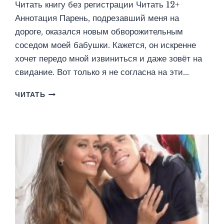
Читать книгу без регистрации Читать 12+
Аннотация Парень, подрезавший меня на
дороге, оказался новым обворожительным
соседом моей бабушки. Кажется, он искренне
хочет передо мной извиниться и даже зовёт на
свидание. Вот только я не согласна на эти…
НЕ
ЧИТАТЬ
ЗАВОДИ
РЫЖУЮ!
И
НЕ
ИЗМЕНЯЙ
ЕЙ
(АЛЛА
БИГЛОВА)