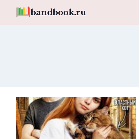
Перейти
bandbook.ru
к
содержимому