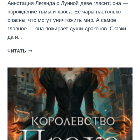
Аннотация Легенда о Лунной деве гласит: она —
порождение тьмы и хаоса. Её чары настолько
опасны, что могут уничтожить мир. А самое
главное — она пожирает души драконов. Сказки,
да и…
МЕЖДУ
ЧИТАТЬ
МИРАМИ
ИЛИ
ПОЦЕЛУЙ
ДЛЯ
ДРАКОНА
(АЛЕСЯ
ТРОИЦКАЯ)