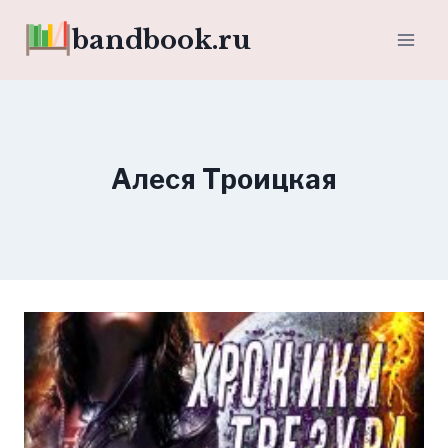
Перейти
bandbook.ru
к
содержимому
Алеся Троицкая