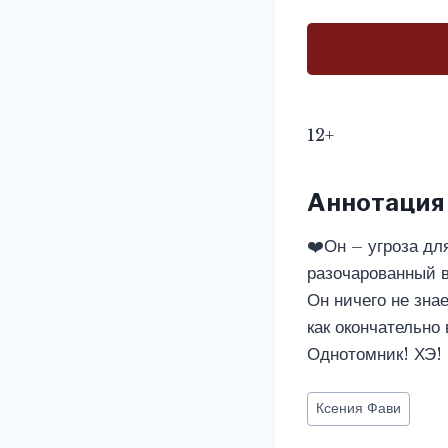
12+
Аннотация
❤️Он – угроза дл
разочарованный в
Он ничего не знае
как окончательно 
Однотомник! ХЭ!
Метки
Ксения Фави
записи: