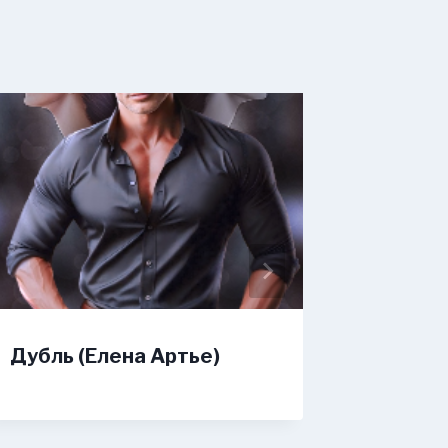
Дубль (Елена Артье)
Не отп
Иванов