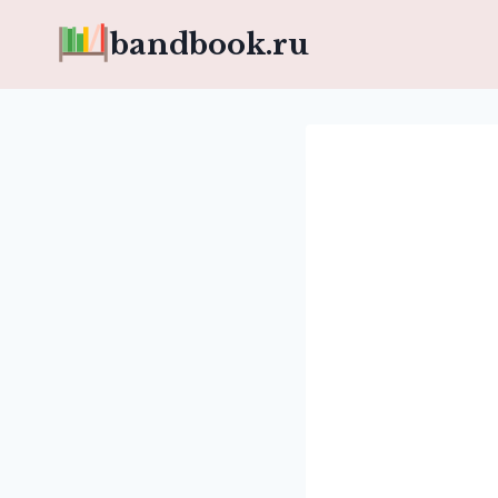
Перейти
bandbook.ru
к
содержимому