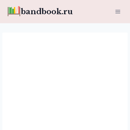
Перейти
bandbook.ru
к
содержимому