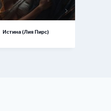
Истина (Лия Пирс)
Наташа
(Эльви