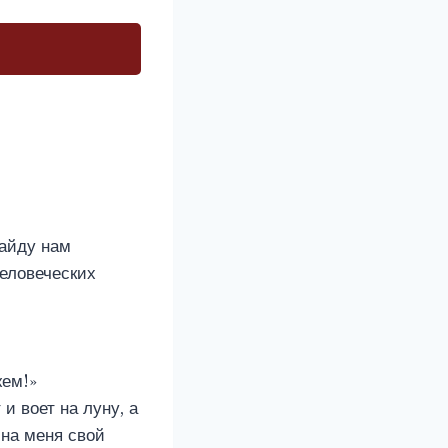
найду нам
человеческих
жем!»
и воет на луну, а
 на меня свой