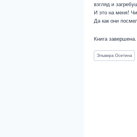
взгляд и загребу
И это на меня! Ч
Да как они посме
Книга завершена.
Метки
Эльвира Осетина
записи: