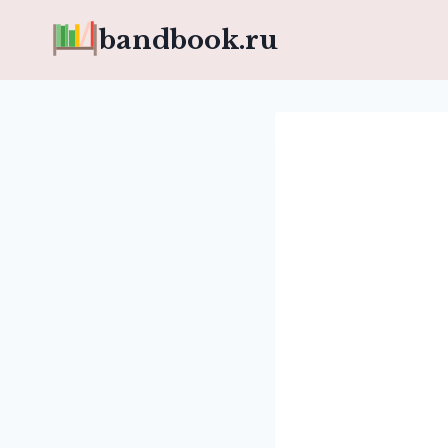
Перейти
bandbook.ru
к
содержимому