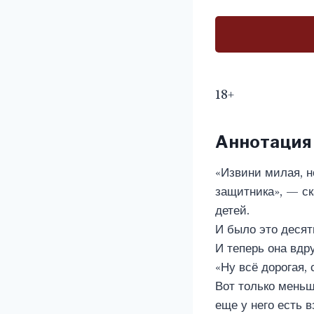
18+
Аннотация
«Извини милая, н
защитника», — ск
детей.
И было это десят
И теперь она вдр
«Ну всё дорогая,
Вот только меньш
еще у него есть 