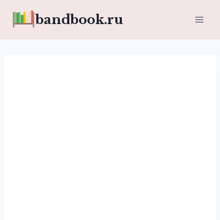
Перейти
bandbook.ru
к
содержимому