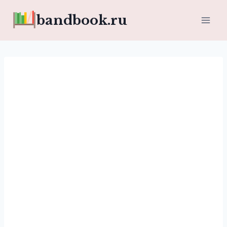
Перейти
bandbook.ru
к
содержимому