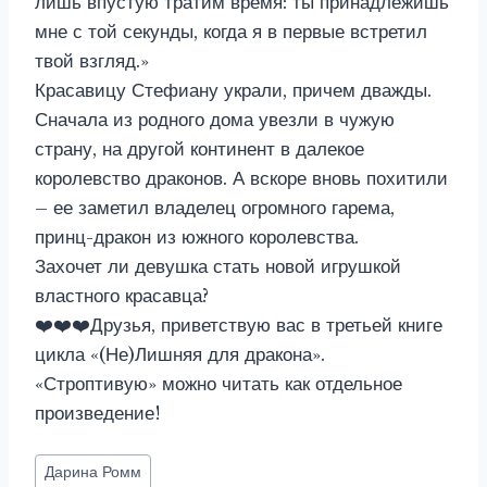
лишь впустую тратим время: ты принадлежишь
мне с той секунды, когда я в первые встретил
твой взгляд.»
Красавицу Стефиану украли, причем дважды.
Сначала из родного дома увезли в чужую
страну, на другой континент в далекое
королевство драконов. А вскоре вновь похитили
– ее заметил владелец огромного гарема,
принц-дракон из южного королевства.
Захочет ли девушка стать новой игрушкой
властного красавца?
❤️❤️❤️Друзья, приветствую вас в третьей книге
цикла «(Не)Лишняя для дракона».
«Строптивую» можно читать как отдельное
произведение!
Метки
Дарина Ромм