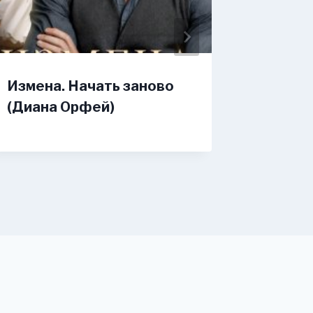
Измена. Начать заново
Измена
(Диана Орфей)
(Оксан