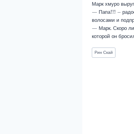
Марк хмуро выруг
— Папа!!! – рад
волосами и подп
— Марк. Скоро ли
которой он броси
Метки
Рин Скай
записи: