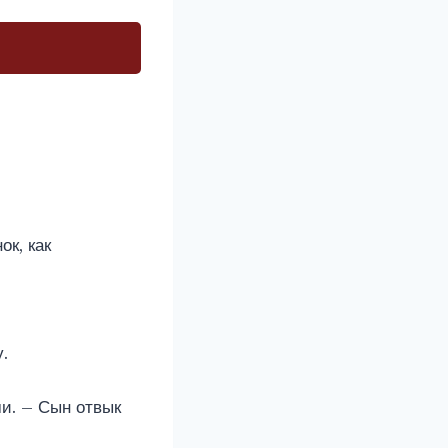
ок, как
.
и. – Сын отвык