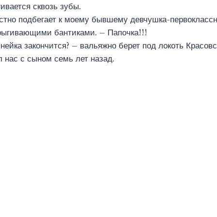
ивается сквозь зубы.
остно подбегает к моему бывшему девчушка-первокласс
рыгивающими бантиками. – Папочка!!!
нейка закончится? – вальяжно берет под локоть Красовск
л нас с сыном семь лет назад.