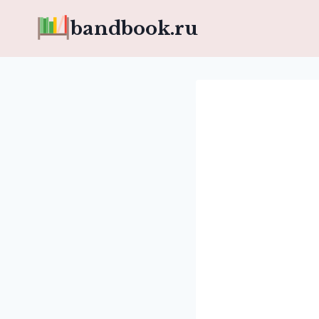
Перейти
bandbook.ru
к
содержимому