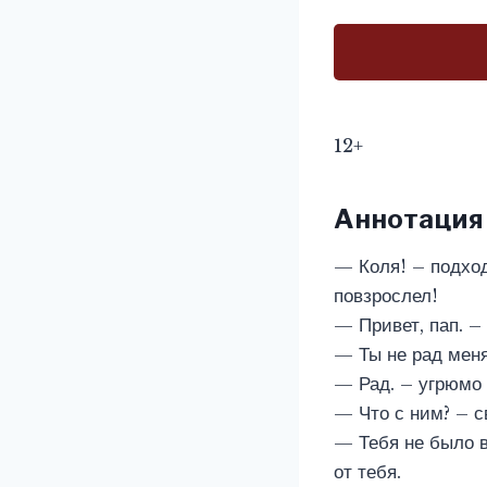
12+
Аннотация
— Коля! – подход
повзрослел!
— Привет, пап. – 
— Ты не рад мен
— Рад. – угрюмо о
— Что с ним? – 
— Тебя не было в
от тебя.