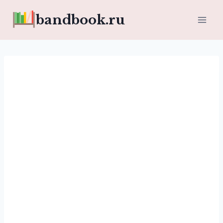
Перейти
bandbook.ru
к
содержимому