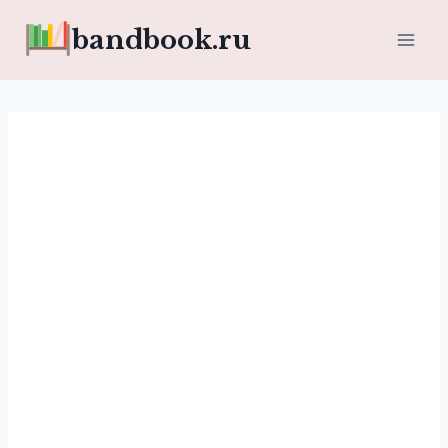
Перейти
bandbook.ru
к
содержимому