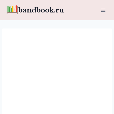
Перейти
bandbook.ru
к
содержимому