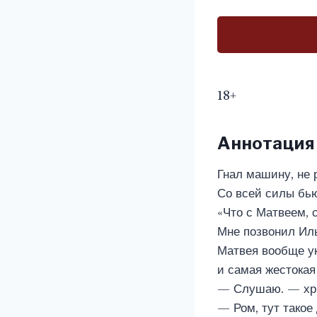
18+
Аннотация
Гнал машину, не 
Со всей силы бью
«Что с Матвеем, 
Мне позвонил Иль
Матвея вообще ук
и самая жестокая
— Слушаю. — хри
— Ром, тут такое