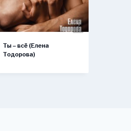
Ты – всё (Елена
Малыш 
Тодорова)
дам ва