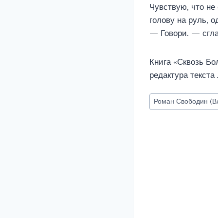
Чувствую, что не
голову на руль, 
— Говори. — сгла
Книга «Сквозь Б
редактура текст
Метки
Роман Свободин (В
записи: