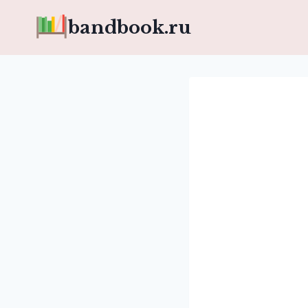
Перейти
bandbook.ru
к
содержимому