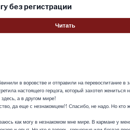
гу без регистрации
Читать
бвинили в воровстве и отправили на перевоспитание в 
третила настоящего герцога, который захотел жениться 
 здесь, а в другом мире!
тво, да еще с незнакомцем?! Спасибо, не надо. Но кто 
ваюсь как могу в незнакомом мне мире. В кармане у меня
екаря и опыт. Но кто я теперь, герцогиня или беглая пр