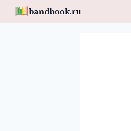
Перейти
bandbook.ru
к
содержимому