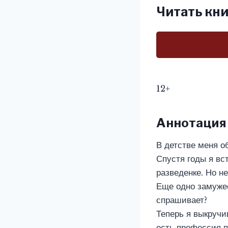
Читать кни
12+
Аннотация
В детстве меня о
Спустя годы я вс
разведенке. Но не
Еще одно замужес
спрашивает?
Теперь я выкручи
есть профессия п