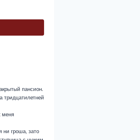
закрытый пансион.
на тридцатилетней
ж меня
 ни гроша, зато
еступница с чужим