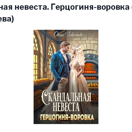
ая невеста. Герцогиня-воровка
ева)