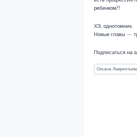
ребенком?!
ХЭ, однотомник.
Новые главы — тр
Подписаться на а
Метки
Оксана Лаврентьев
записи: