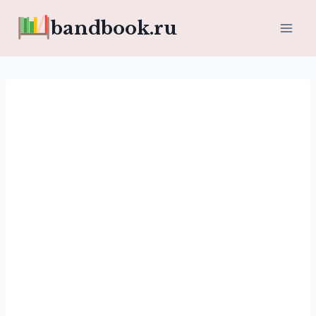
Перейти
bandbook.ru
к
содержимому