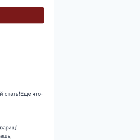
ой спать!Еще что-
оварищ!
аешь,