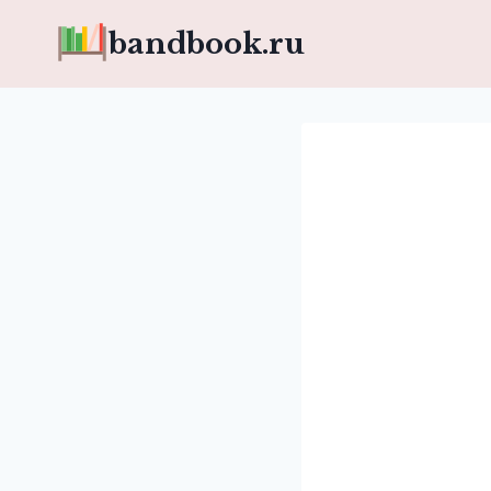
Перейти
bandbook.ru
к
содержимому