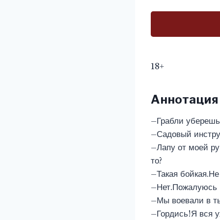
18+
Аннотация
–Грабли уберешь,
–Садовый инстру
–Лапу от моей ру
то?
–Такая бойкая.Не
–Нет.Пожалуюсь п
–Мы воевали в ты
–Гордись!Я вся у