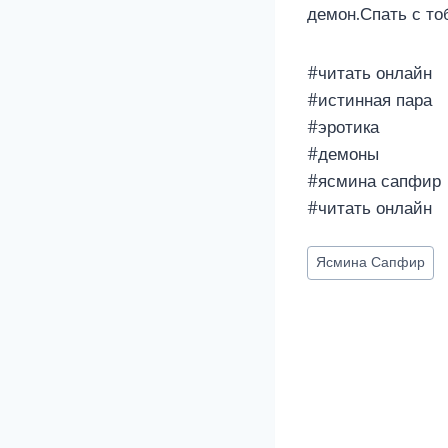
демон.Спать с то
#читать онлайн
#истинная пара
#эротика
#демоны
#ясмина сапфир
#читать онлайн
Метки
Ясмина Сапфир
записи: